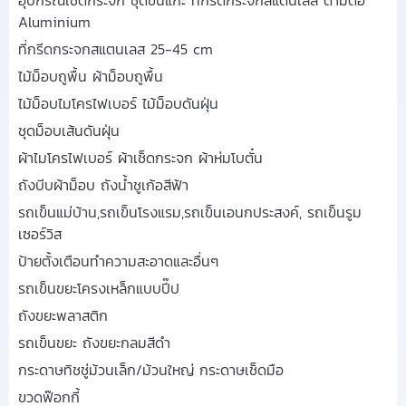
อุปกรณ์เช็ดกระจก ชุดขนแกะ ที่กรีดกระจกสแตนเลส ด้ามต่อ
Aluminium
ที่กรีดกระจกสแตนเลส 25-45 cm
ไม้ม็อบถูพื้น ผ้าม็อบถูพื้น
ไม้ม็อบไมโครไฟเบอร์ ไม้ม็อบดันฝุ่น
ชุดม็อบเส้นดันฝุ่น
ผ้าไมโครไฟเบอร์ ผ้าเช็ดกระจก ผ้าห่มโบตั๋น
ถังบีบผ้าม็อบ ถังน้ำชูเก้อสีฟ้า
รถเข็นแม่บ้าน,รถเข็นโรงแรม,รถเข็นเอนกประสงค์, รถเข็นรูม
เซอร์วิส
ป้ายตั้งเตือนทำความสะอาดและอื่นๆ
รถเข็นขยะโครงเหล็กแบบปี๊ป
ถังขยะพลาสติก
รถเข็นขยะ ถังขยะกลมสีดำ
กระดาษทิชชู่ม้วนเล็ก/ม้วนใหญ่ กระดาษเช็ดมือ
ขวดฟ๊อกกี้