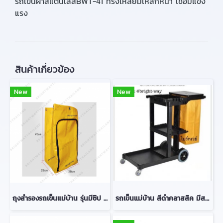
รถเข็นผ้าสแตนเลสBWT-41 ทรงเหลี่ยมเหล็กหนา เชื่อมแข็ง
แรง
สินค้าเกี่ยวข้อง
New
New
ถุงสำรองรถเข็นแม่บ้าน รุ่นมีซิป มีสต๊อก
รถเข็นแม่บ้าน สีดำคลาสสิค มีสต๊อก