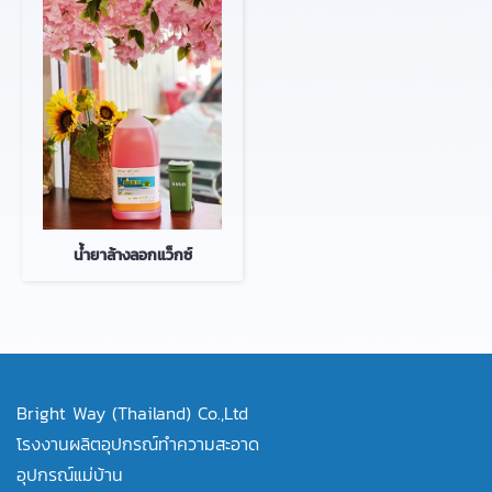
น้ำยาล้างลอกแว็กซ์
Bright Way (Thailand) Co.,Ltd
โรงงานผลิตอุปกรณ์ทำความสะอาด
อุปกรณ์แม่บ้าน