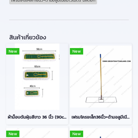
เฟรมโครเหล็ก18นิ้ว+ด้ามอลูมีเนียม1.5เมตร มีสต๊อก
สินค้าเกี่ยวข้อง
New
New
ผ้าม็อบดันฝุ่นสีขาว 36 นิ้ว (90cm) มีสตีอก
เฟรมโครเหล็ก36นิ้ว+ด้ามอลูมีเนียม1.5เมตร มีสต๊อก
New
New