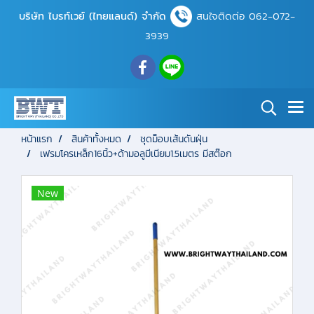
บริษัท ไบรท์เวย์ (ไทยแลนด์) จำกัด
สนใจติดต่อ 062-072-
3939
หน้าแรก
สินค้าทั้งหมด
ชุดม็อบเส้นดันฝุ่น
เฟรมโครเหล็ก16นิ้ว+ด้ามอลูมีเนียม1.5เมตร มีสต๊อก
New