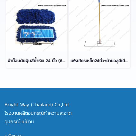
ผ้าม็อบดันฝุ่นสีน้ำเงิน 24 นิ้ว (60cm) มีสต๊อก
เฟรมโครเหล็ก24นิ้ว+ด้ามอลูมีเนียม1.5เมตร มีสต๊อก
Bright Way (Thailand) Co.,Ltd
โรงงานผลิตอุปกรณ์ทำความสะอาด
อุปกรณ์แม่บ้าน
หน้าแรก