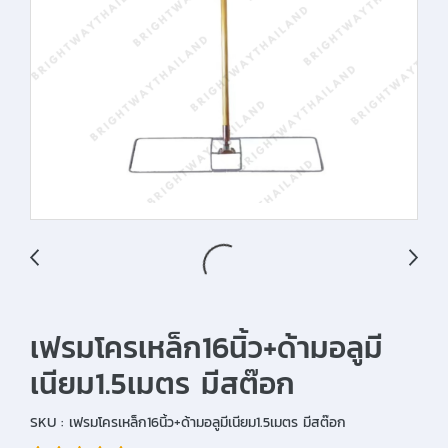
เฟรมโครเหล็ก16นิ้ว+ด้ามอลูมี
เนียม1.5เมตร มีสต๊อก
SKU : เฟรมโครเหล็ก16นิ้ว+ด้ามอลูมีเนียม1.5เมตร มีสต๊อก