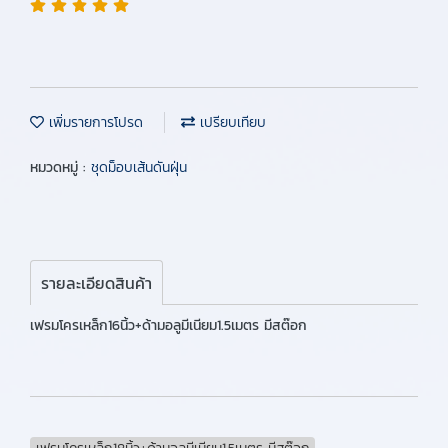
เพิ่มรายการโปรด
เปรียบเทียบ
หมวดหมู่ :
ชุดม็อบเส้นดันฝุ่น
รายละเอียดสินค้า
เฟรมโครเหล็ก16นิ้ว+ด้ามอลูมีเนียม1.5เมตร มีสต๊อก