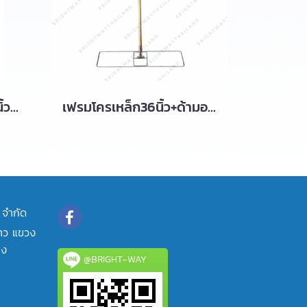
ผ้าม็อบดันฝุ่นสีขาว 36 นิ้ว (90cm) มีสตีอก
เฟรมโครเหล็ก36นิ้ว+ด้ามอลูมีเนียม1.5เมตร มีสต๊อก
 จำกัด
้าว แขวง
าง
@BRIGHT-WAY