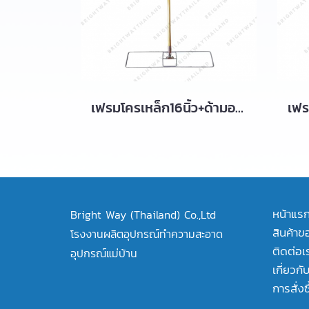
เฟรมโครเหล็ก16นิ้ว+ด้ามอลูมีเนียม1.5เมตร มีสต๊อก
หน้าแร
Bright Way (Thailand) Co.,Ltd
สินค้าข
โรงงานผลิตอุปกรณ์ทำความสะอาด
ติดต่อเ
อุปกรณ์แม่บ้าน
เกี่ยวกั
การสั่งซ