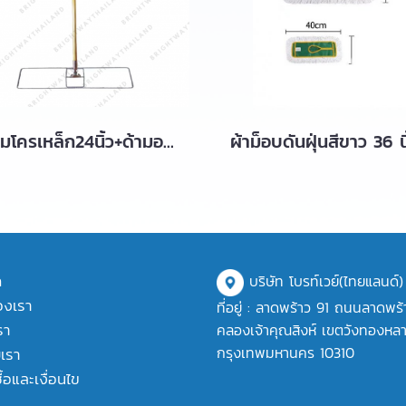
เฟรมโครเหล็ก24นิ้ว+ด้ามอลูมีเนียม1.5เมตร มีสต๊อก
ก
บริษัท โบรท์เวย์(ไทยแลนด์)
องเรา
ที่อยู่ : ลาดพร้าว 91 ถนนลาดพร
รา
คลองเจ้าคุณสิงห์ เขตวังทองหล
กรุงเทพมหานคร 10310
บเรา
ื้อและเงื่อนไข