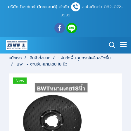
บริษัท ไบรท์เวย์ (ไทยแลนด์) จำกัด
สนใจติดต่อ 062-072-
3939
หน้าแรก
สินค้าทั้งหมด
แผ่นขัดพื้น,อุปกรณ์เครื่องขัดพื้น
BWT - จานจับหนามเตย 18 นิ้ว
New